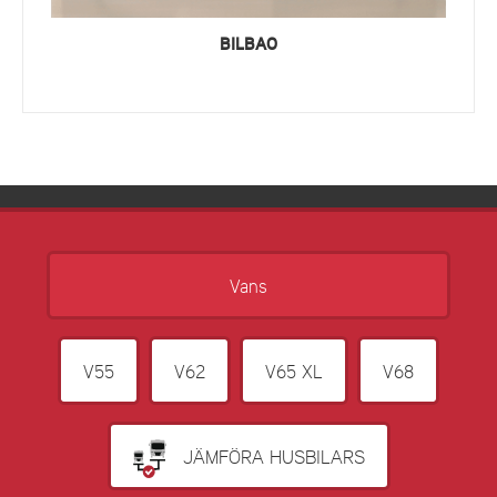
BILBAO
Vans
V55
V62
V65 XL
V68
JÄMFÖRA HUSBILARS