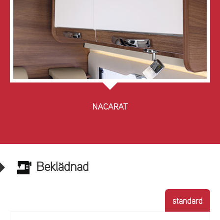
NACARAT
Beklädnad
standard