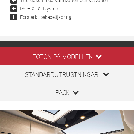
Ytterdusch med varmvatten och kallvatten
ISOFIX-fästsystem
Förstärkt bakaxelfjädring
FOTON PÅ MODELLEN
STANDARDUTRUSTNINGAR
PACK