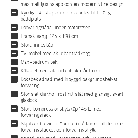
maximalt ljusinsläpp och en modern yttre design
Rymligt sällskapsrum omvandlas till tillfällig
bäddplats
Förvaringslåda under matplatsen
Fransk säng: 125 x 198 cm
Stora linneskåp
TV-möbel med skjutbar trådkorg
Maxi-badrum bak
Köksdel med vita och blanka lådfronter
Köksbeklädnad med inbyggd bakgrundsbelyst
förvaring
Stor slät diskho i rostfritt stål med glansigt svart
glaslock
Stort kompressionskylskåp 146 L med
förvaringsfack
Skjutgardin vid fotänden för åtkomst till det inre
förvaringsfacket och förvaringshylla