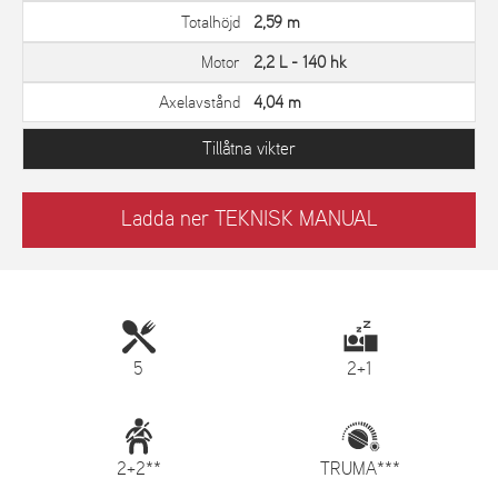
Totalhöjd
2,59 m
Motor
2,2 L - 140 hk
Axelavstånd
4,04 m
Tillåtna vikter
Ladda ner TEKNISK MANUAL
5
2+1
2+2**
TRUMA***