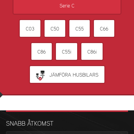
Serie C
C03
C50
C55
C66
C86
C55i
C86i
JÄMFÖRA HUSBILARS
SNABB ÅTKOMST