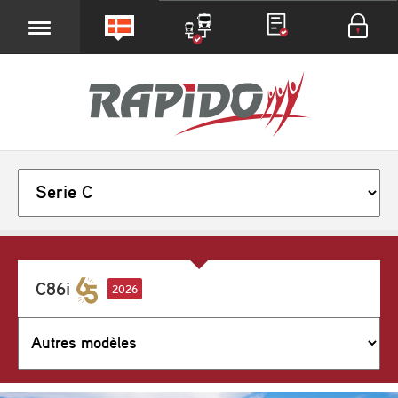
C86i
2026