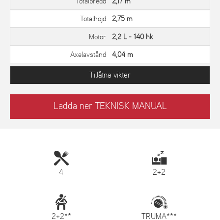
Totalbredd
2,17 m
Totalhöjd
2,75 m
Motor
2,2 L - 140 hk
Axelavstånd
4,04 m
Tillåtna vikter
Ladda ner TEKNISK MANUAL
4
2+2
2+2**
TRUMA***