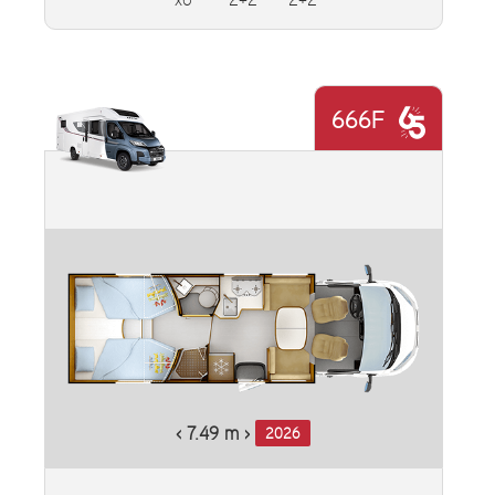
x6
2+2
2+2
666F
‹ 7.49 m ›
2026