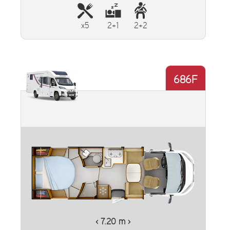
x5
2+1
2+2
686F
‹ 7.20 m ›