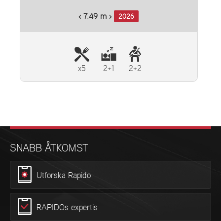
‹ 7.49 m ›
2026
x5
2+1
2+2
SNABB ÅTKOMST
Utforska Rapido
RAPIDOs expertis