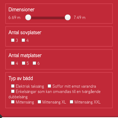
Dimensioner
6.69 m
7.49 m
Antal sovplatser
3
4
Antal matplatser
4
5
6
Typ av bädd
Elektrisk taksäng
Soffor mitt emot varandra
Enkelsängar som kan omvandlas till en tvärgående
dubbelsäng
Mittensäng
Mittensäng XL
Mittensäng XXL