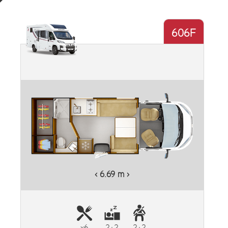
606F
‹ 6.69 m ›