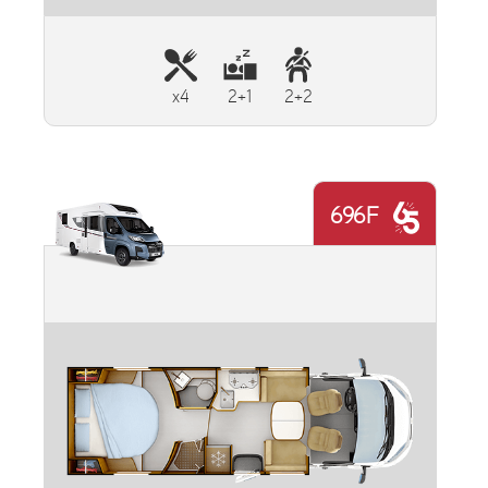
x4
2+1
2+2
696F