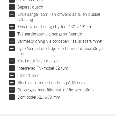
Privat badrum
Separat dusch
Enkelsängar som kan omvandlas till en dubbel
tvärsäng
Elmanövrerad säng i hytten: 150 x 191 cm
Två garderober vid sängens fotände
Värmespridning via bordsben i sällskapsrummet
Kylskåp med stort djup, 171 L med dubbelhängd
dörr
Kök i mjuk böjd design
Integrerad TV-möbel 32 tum
Fällbart bord
Stort lastrum med en höjd på 120 cm
Dubbelgolv med åtkomst inifrån och utifrån
Dörr bodel XL: 600 mm