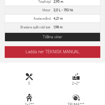
Totalhöjd
2,95 m
Motor
2,0 L - 150 hk
Axelavstånd
4,21 m
Bredare spårvidd bak
1,98 m
Tillåtna vikter
Ladda ner TEKNISK MANUAL
5
2+2*
2+2**
TRUMA***