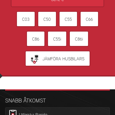
C03
C50
C55
C66
C86
C55i
C86i
JÄMFÖRA HUSBILARS
SNABB ÅTKOMST
Utforska Rapido