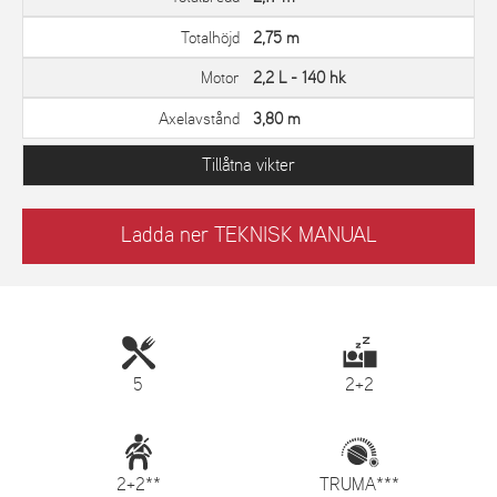
Totalhöjd
2,75 m
Motor
2,2 L - 140 hk
Axelavstånd
3,80 m
Tillåtna vikter
Ladda ner TEKNISK MANUAL
5
2+2
2+2**
TRUMA***