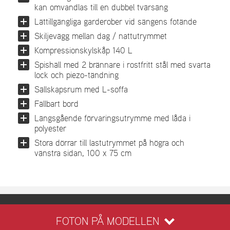
kan omvandlas till en dubbel tvärsäng
Lättillgängliga garderober vid sängens fotände
Skiljevägg mellan dag / nattutrymmet
Kompressionskylskåp 140 L
Spishäll med 2 brännare i rostfritt stål med svarta
lock och piezo-tändning
Sällskapsrum med L-soffa
Fällbart bord
Längsgående förvaringsutrymme med låda i
polyester
Stora dörrar till lastutrymmet på högra och
vänstra sidan, 100 x 75 cm
FOTON PÅ MODELLEN