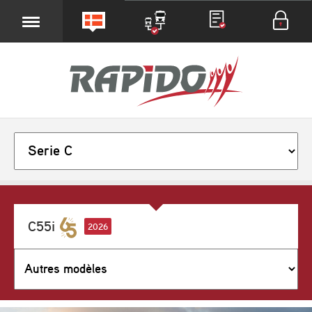
C55i
2026